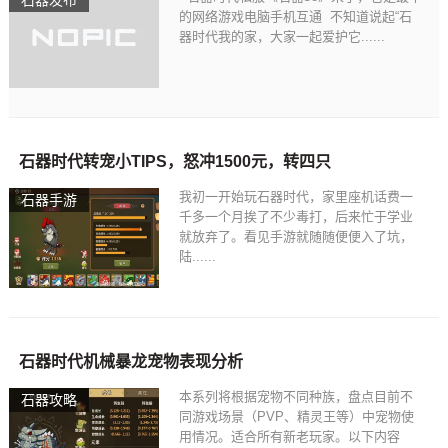
石器发布
的网络游戏电脑手机互通 不知道说起“石
器时代我的家，大家一起爱护它......
石器M国服，给新人点参考攻略
石器时代转宠小TIPS，怒冲1500元，转四只
我初一开始玩石器时代，家里座机话费一
石器手游
千多一个月挨了不少毒打，后来忙于学业
就放弃了。看见手游就随随便便入了坑，
陆......
石器时代机械暴龙宠物表现分析
本系列将根据宠物不同种族，盘点目前不
石器攻略
同游戏场景（PVP、精灵王等）中宠物使
用情况。适合所有新老玩家。以下内容