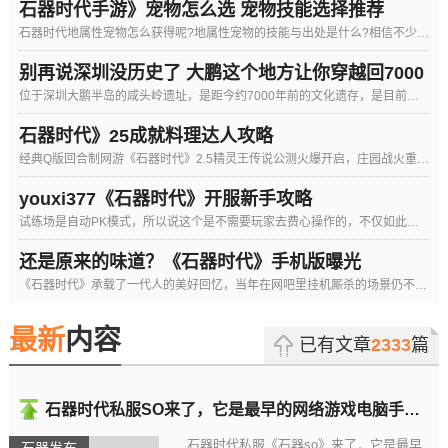
石器时代手游》宠物怎么选 宠物技能选择推荐
石器时代地属性宠物怎么获得呢?地属性宠物的技能与出处是什么?相信不少玩家还不知道了，那么下面九游小编就是石器时代地属
别再说深圳没历史了 大鹏这个地方让你穿越回7000
位于深圳大鹏半岛的咸头岭遗址，是距今约7000年前的文化遗存，是目前珠三角地区唯一一处可以比较全面反映新石器时代中期
年前的深圳
石器时代》25成就料理达人攻略
经典Q版回合制网游《石器时代》2.5精灵王传说公测火爆开启，庄园战火重燃、体验经典的坐骑系统、史诗般剧情精灵王任务等
youxi377《石器时代》开服新手攻略
石器时代M手游IOS评测与感悟
试练场是自动PK模式，所以说这个是不需要玩家去费心操作的，不仅如此，还有机会能够获得金蛋，这可是获得极品宠物的渠道啊
还是原来的味道？《石器时代》手机版曝光
《石器时代》承载了一代人的美好回忆，当年在网吧里挂机厮杀的场景仍不时浮现在脑海，而在手游高速发展的今天，这款经典作品
最新
内容
已有文章
2333
篇
石器时代私服SO来了，它是最早的网络游戏电脑手机互通全平台石器私服
石器时代私服《石器so》来了，它是最早