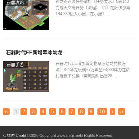
神龙的召唤任务解析【任务要求】5转140
石器攻略
完成天空岛任务【流程】【1】在萨伊那斯
184.339进入小屋，在小屋1......
石器时代EE新增翠冰幼龙
石器时代EE增加新宠物翠冰幼龙兑换方
石器手游
法：8个冰龙玩偶+7万声望+4000体力在萨
村雕像下兑换（商城限时出售28......
‹‹
1
2
3
4
5
6
7
8
9
10
›
››
石器时代mobi
©
2026 Copyright www.shiqi.mobi Rights Reserved.