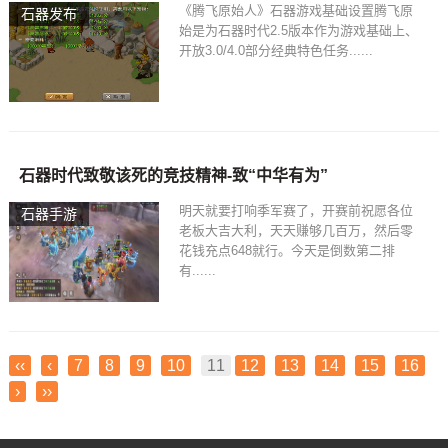
《腾飞原始人》石器游戏基础设置腾飞原
石器发布
始是为石器时代2.5版本作为游戏基础上、
开放3.0/4.0部分经典特色任务......
石器时代致敬该死的竞技精神-致“中华有为”
明天就要打响季军赛了，开赛前祝愿各位
石器手游
老板大吉大利，天天赚够几百万，然后零
花钱充点648就行。今天是倒数第二排
有......
‹‹
‹
7
8
9
10
11
12
13
14
15
16
›
››