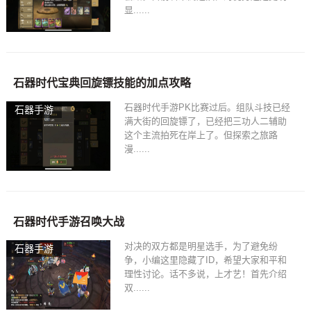
显......
石器时代宝典回旋镖技能的加点攻略
石器时代手游PK比赛过后。组队斗技已经
石器手游
满大街的回旋镖了，已经把三功人二辅助
这个主流拍死在岸上了。但探索之旅路
漫......
石器时代手游召唤大战
对决的双方都是明星选手，为了避免纷
石器手游
争，小编这里隐藏了ID，希望大家和平和
理性讨论。话不多说，上才艺！首先介绍
双......