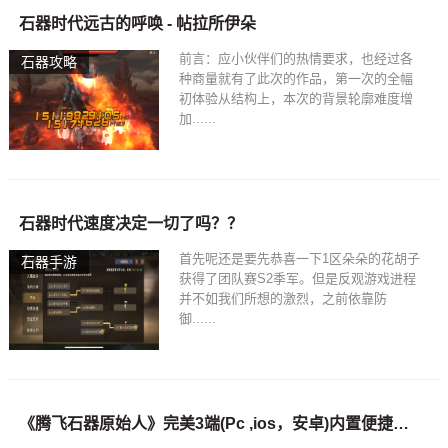
石器时代远古的呼唤 - 帖拉所伊朵
前言：应小伙伴们的热情要求，也经过各
石器攻略
种商量就有了此次的作品，第一次的全幅
初体验从结构上，本次的背景轮廓难度增
加......
石器时代速度决定一切了吗？？
首先呢还是要先恭喜一下1区朵朵的花胡子
石器手游
获得了团队赛S2季军。但是反观游戏进程
并不如我们所想的激烈，之前依靠防
御......
《腾飞石器原始人》完美3端(Pc ,ios，安卓)内置便捷功能,高清画质,限5开。