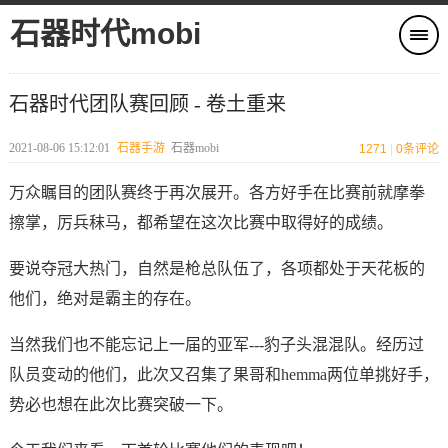
石器时代mobi
石器时代团队赛回顾 - 卷土重来
2021-08-06 15:12:01
石器手游
石器mobi
1271
|
0
条评论
万众瞩目的团队赛终于再次展开。各方好手在比赛前就摩拳
擦掌，厉兵秣马，都希望在这次比赛中取得好的成绩。
要说夺冠大热门，自然是枪总队伍了，各项都处于天花板的
他们，绝对是霸主的存在。
当然我们也不能忘记上一届的亚军---豹子头混混队。经历过
队员变动的他们，此次又召集了果哥和hemma两位单挑好手，
势必也想在此次比赛突破一下。