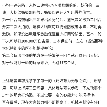
小狗一速破防，人物二速招火VV激励胡伯伯，胡伯伯卡三
速，大招给螃蟹加怒气，螃蟹四速开大打出爆炸伤害。
第一回合螃蟹输出完如果出蓄势的话，怒气是足够第二回合
开第二次大招的，这样人物就可以扔破防或者水阵，不用再
激励，如果没出就继续激励保证至少打两轮输出，基本一轮
下来可以打200-300万伤害量，基本保证前十左右（当然那种
大佬特别多的区不能相提并论）。
第二套玩法最强的地方在于螃蟹第一回合就可以开出大招，
对于只能打一轮的玩家来说，无疑非常合适。
上述这套阵容是拿不了第一的（巧妇难为无米之炊），想拿
第一可以选择第三套阵容，具体玩法可以参考一下充钱那个
少年的那篇打鸡贴，不过需要一定的钞能力才能玩得转。
写在最后，现在大家战力都不断提高了，机械鸡却没有任何