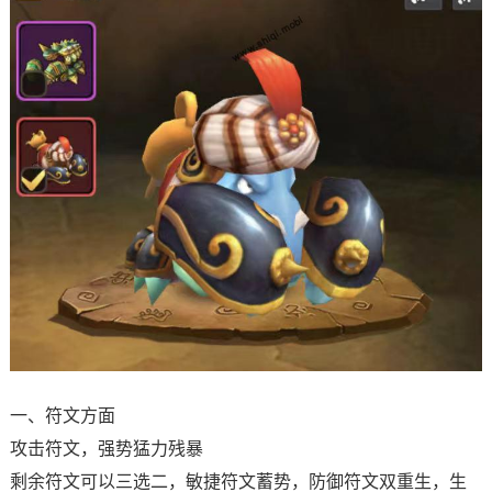
一、符文方面
攻击符文，强势猛力残暴
剩余符文可以三选二，敏捷符文蓄势，防御符文双重生，生