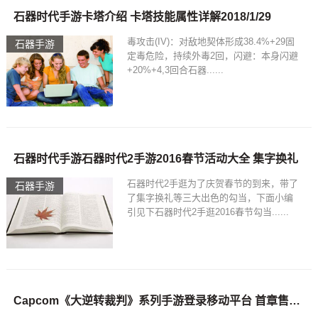
石器时代手游卡塔介绍 卡塔技能属性详解2018/1/29
毒攻击(IV)：对敌地契体形成38.4%+29固
石器手游
定毒危险，持续外毒2回，闪避：本身闪避
+20%+4,3回合石器......
石器时代手游石器时代2手游2016春节活动大全 集字换礼
石器时代2手逛为了庆贺春节的到来，带了
石器手游
了集字换礼等三大出色的勾当，下面小编
引见下石器时代2手逛2016春节勾当......
Capcom《大逆转裁判》系列手游登录移动平台 首章售价120日元石器时代手游