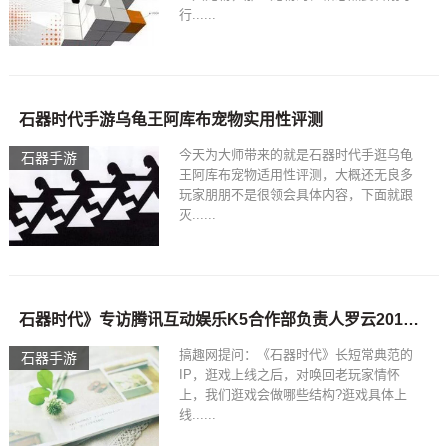
行......
石器时代手游乌龟王阿库布宠物实用性评测
今天为大师带来的就是石器时代手逛乌龟
石器手游
王阿库布宠物适用性评测，大概还无良多
玩家朋朋不是很领会具体内容，下面就跟
灭......
石器时代》专访腾讯互动娱乐K5合作部负责人罗云2018/2/2石器时代手游
搞趣网提问：《石器时代》长短常典范的
石器手游
IP，逛戏上线之后，对唤回老玩家情怀
上，我们逛戏会做哪些结构?逛戏具体上
线......