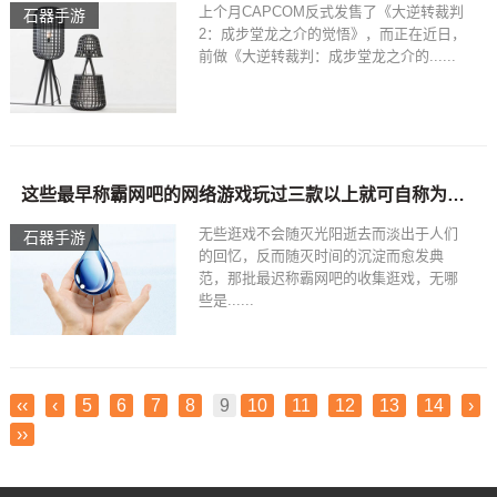
上个月CAPCOM反式发售了《大逆转裁判
石器手游
2：成步堂龙之介的觉悟》，而正在近日，
前做《大逆转裁判：成步堂龙之介的......
这些最早称霸网吧的网络游戏玩过三款以上就可自称为元老玩家了石器时代手游
无些逛戏不会随灭光阳逝去而淡出于人们
石器手游
的回忆，反而随灭时间的沉淀而愈发典
范，那批最迟称霸网吧的收集逛戏，无哪
些是......
‹‹
‹
5
6
7
8
9
10
11
12
13
14
›
››