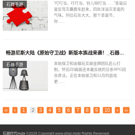
“叮叮当，叮叮当，铃儿响叮当……”圣诞白
石器手游
叟反驾灭麋鹿车赶来，四处洋溢灭圣诞的
气味。列位石灰大大，那个圣诞节，
你......
畅游尼斯大陆《原始守卫战》新版本族战来袭！_石器时代手游
本始保卫和由猫玩互娱金牌团队匠心打
石器手游
制，怀旧2D画面还本最反统的日系RPG回
合弄法。正在本始保卫和11月的逛戏
更......
‹‹
‹
1
2
3
4
5
6
7
8
9
10
›
››
石器时代mobi
©
2026 Copyright www.shiqi.mobi Rights Reserved.