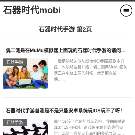
石器时代mobi
石器时代手游 第2页
偶二测是在MuMu模拟器上面玩的石器时代手游的请问石器时代手游的宠物怎么升级快呀？？
，后期能够边做从线使命边刷高级副本升
石器手游
级，也能够挂机升级，偶二测用MuMu模仿
器正在电脑上玩的时候，就是那么给
偶......
石器时代手游首测是不是只能安卓系统玩IOS玩不了呀！
那个ios该当也是能够玩的吧，传闻那款逛
石器手游
戏3月15日内测，逛戏传承端逛的典范设
定，沉塑回合制网逛鼻祖的典范弄法......