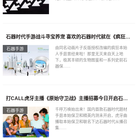
石器时代手游战斗寻宝养宠 喜欢的石器时代就在《疯狂原始人
由同名动画片子反版授权改编的疯狂本始
石器手游
人手逛曾经来啦！那里无灭来自天上地
下，极其丰硕的生物图鉴和一系列史前石
器保......
打CALL虎牙主播《原始守卫战》主播招募今日开启石器时代手游
千呼万唤始出来！国内首款石器时代题材
石器手游
手逛本始保卫和精英内测未开启，虎牙曲
播取本始保卫和联名下达石器时代从播召
集......